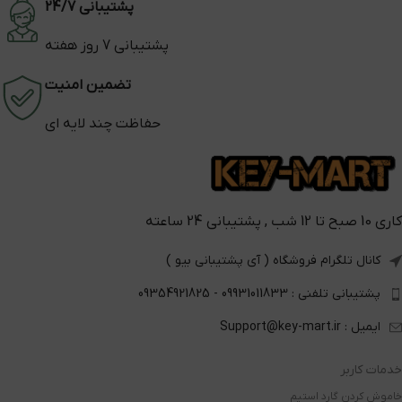
پشتیبانی 24/7
پشتیبانی 7 روز هفته
تضمین امنیت
حفاظت چند لایه ای
کاری 10 صبح تا 12 شب , پشتیبانی 24 ساعته
کانال تلگرام فروشگاه ( آی پشتیبانی بیو )
پشتیبانی تلفنی : 09931011833 - 09354921825
ایمیل : Support@key-mart.ir
خدمات کاربر
خاموش کردن گارد استیم