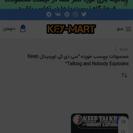
فروشگاه نیست با ما در تماس باشید
0
منو
۰
تومان
خانه
محصولات برچسب خورده “سی دی کی اورجینال Keep
Talking and Nobody Explodes”
-32%