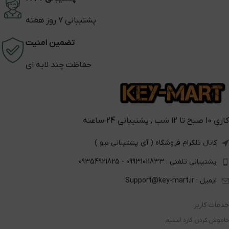
پشتیبانی 7 روز هفته
تضمین امنیت
حفاظت چند لایه ای
کاری 10 صبح تا 12 شب , پشتیبانی 24 ساعته
کانال تلگرام فروشگاه ( آی پشتیبانی بیو )
پشتیبانی تلفنی : 09931011833 - 09354921825
ایمیل : Support@key-mart.ir
خدمات کاربر
خاموش کردن گارد استیم