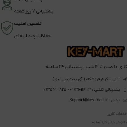
پشتیبانی 7 روز هفته
تضمین امنیت
حفاظت چند لایه ای
کاری 10 صبح تا 12 شب , پشتیبانی 24 ساعته
کانال تلگرام فروشگاه ( آی پشتیبانی بیو )
پشتیبانی تلفنی : 09931011833 - 09354921825
ایمیل : Support@key-mart.ir
خدمات کاربر
خاموش کردن گارد استیم