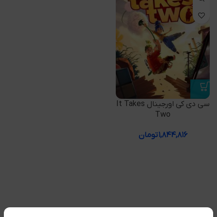
سی دی کی اورجینال It Takes
Two
۱,۸۴۴,۸۱۶
تومان