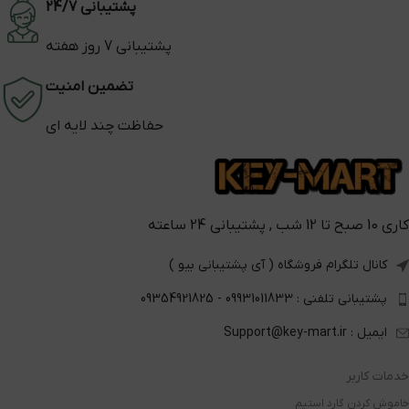
پشتیبانی 24/7
پشتیبانی 7 روز هفته
تضمین امنیت
حفاظت چند لایه ای
کاری 10 صبح تا 12 شب , پشتیبانی 24 ساعته
کانال تلگرام فروشگاه ( آی پشتیبانی بیو )
پشتیبانی تلفنی : 09931011833 - 09354921825
ایمیل : Support@key-mart.ir
خدمات کاربر
خاموش کردن گارد استیم