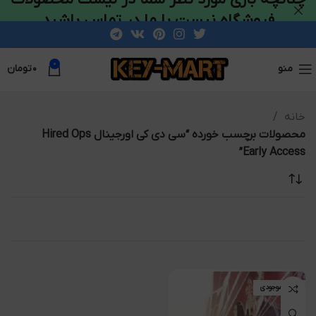
فروشگاه نیست با ما در تماس باشید
0
منو
۰
تومان
خانه
محصولات برچسب خورده “سی دی کی اورجینال Hired Ops
Early Access”
اتمام موجودی