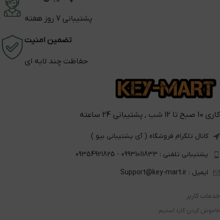
پشتیبانی 7 روز هفته
تضمین امنیت
حفاظت چند لایه ای
کاری 10 صبح تا 12 شب , پشتیبانی 24 ساعته
کانال تلگرام فروشگاه ( آی پشتیبانی بیو )
پشتیبانی تلفنی : 09931011833 - 09354921825
ایمیل : Support@key-mart.ir
خدمات کاربر
خاموش کردن گارد استیم