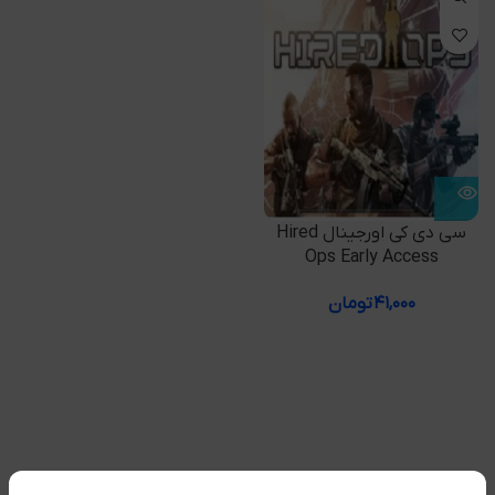
سی دی کی اورجینال Hired
Ops Early Access
۴۱,۰۰۰
تومان