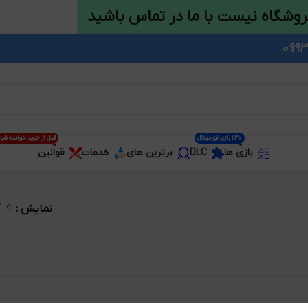
روشگاه نیست با ما در تماس باشید
1130 بازی اورجینال
قبل از خرید خوانده شو
بازی ها
DLC
برترین های
خدمات
قوانین
نمایش
9