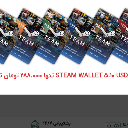
STEAM WALLET  تنها 288.000 تومان تحویل آنی
ان
پشتیبانی 24/7