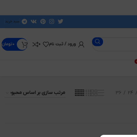
سبد خرید
ورود / ثبت نام
0
۰
تومان
د
36
24