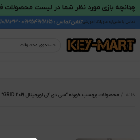
چنانچه بازی مورد نظر شما در لیست محصولات ف
تلفن تماس : 09354921825 - 09931011833
تماس با ما
درباره ما
وبلاگ اموزشی
خانه
محصولات برچسب خورده “سی دی کی اورجینال GRID 2019”