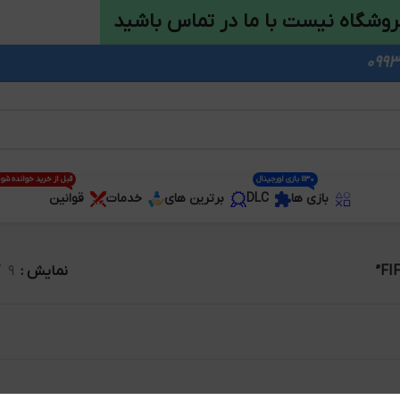
روشگاه نیست با ما در تماس باشید
1130 بازی اورجینال
قبل از خرید خوانده شو
بازی ها
DLC
برترین های
خدمات
قوانین
نمایش
9