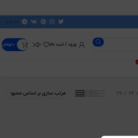
سبد خرید
ورود / ثبت نام
0
۰
تومان
د
36
24