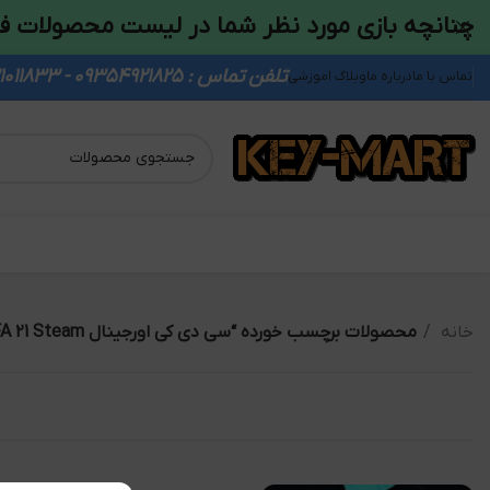
چنانچه بازی مورد نظر شما در لیست محصولات ف
تلفن تماس : 09354921825 - 09931011833
تماس با ما
درباره ما
وبلاگ اموزشی
خانه
محصولات برچسب خورده “سی دی کی اورجینال FIFA 21 Steam”