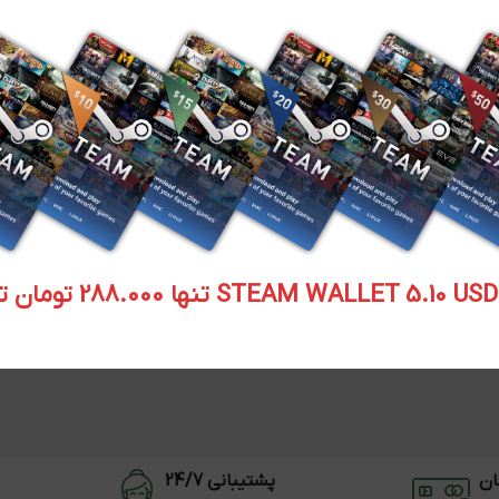
STEAM WALLET  تنها 288.000 تومان تحویل آنی
ان
پشتیبانی 24/7