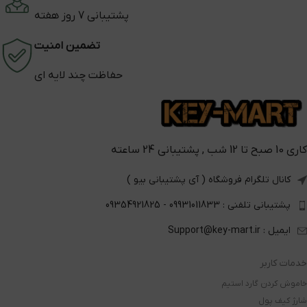
پشتیبانی 7 روز هفته
تضمین امنیت
حفاظت چند لایه ای
کاری 10 صبح تا 12 شب , پشتیبانی 24 ساعته
کانال تلگرام فروشگاه ( آی پشتیبانی بیو )
پشتیبانی تلفنی : 09931011833 - 09354921825
ایمیل : Support@key-mart.ir
خدمات کاربر
خاموش کردن گارد استیم
شارژ کیف پول