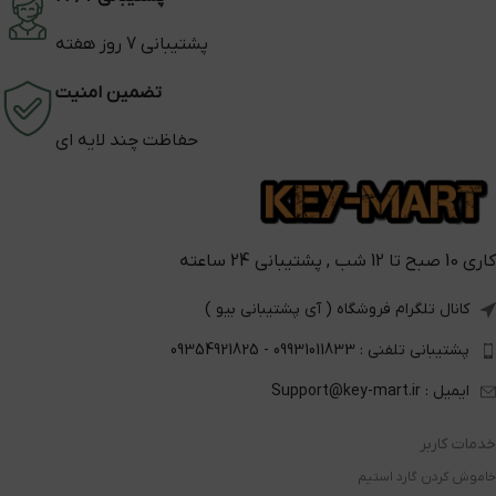
پشتیبانی 7 روز هفته
تضمین امنیت
حفاظت چند لایه ای
کاری 10 صبح تا 12 شب , پشتیبانی 24 ساعته
کانال تلگرام فروشگاه ( آی پشتیبانی بیو )
پشتیبانی تلفنی : 09931011833 - 09354921825
ایمیل : Support@key-mart.ir
خدمات کاربر
خاموش کردن گارد استیم