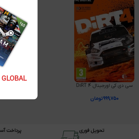
5.10 USD GLOBAL
افزودن به سبد خرید
سی دی کی اورجینال DiRT 4
۹۹۹,۷۵۰
تومان
تحویل فوری
پرداخت آس