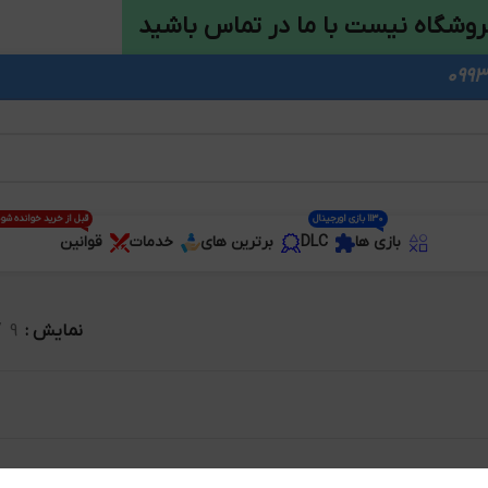
روشگاه نیست با ما در تماس باشید
1130 بازی اورجینال
قبل از خرید خوانده شو
بازی ها
DLC
برترین های
خدمات
قوانین
نمایش
9