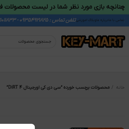
چنانچه بازی مورد نظر شما در لیست محصولات ف
تلفن تماس : 09354921825 - 09931011833
تماس با ما
درباره ما
وبلاگ اموزشی
خانه
محصولات برچسب خورده “سی دی کی اورجینال DiRT 4”