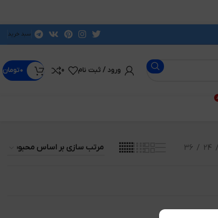
سبد خرید
ورود / ثبت نام
0
۰
تومان
د
36
24