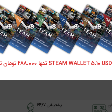
STEAM WALLET  تنها 288.000 تومان تحویل آنی
ان
پشتیبانی 24/7