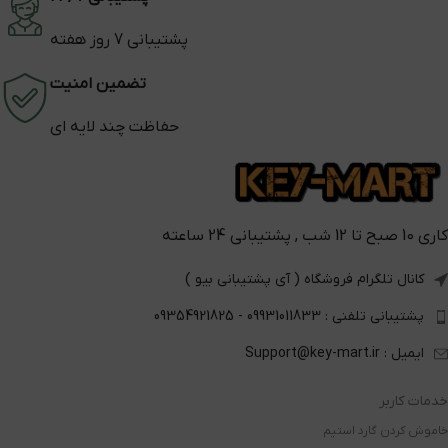
پشتیبانی 7 روز هفته
تضمین امنیت
حفاظت چند لایه ای
کاری 10 صبح تا 12 شب , پشتیبانی 24 ساعته
کانال تلگرام فروشگاه ( آی پشتیبانی بیو )
پشتیبانی تلفنی : 09931011833 - 09354921825
ایمیل : Support@key-mart.ir
خدمات کاربر
خاموش کردن گارد استیم