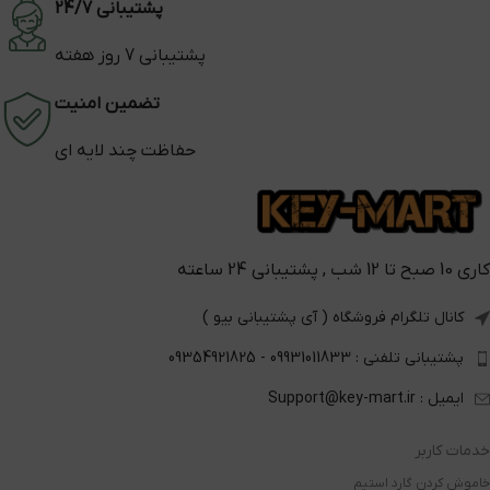
پشتیبانی 24/7
پشتیبانی 7 روز هفته
تضمین امنیت
حفاظت چند لایه ای
کاری 10 صبح تا 12 شب , پشتیبانی 24 ساعته
کانال تلگرام فروشگاه ( آی پشتیبانی بیو )
پشتیبانی تلفنی : 09931011833 - 09354921825
ایمیل : Support@key-mart.ir
خدمات کاربر
خاموش کردن گارد استیم