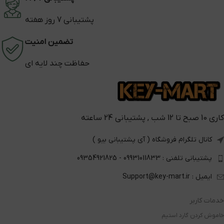
پشتیبانی 7 روز هفته
تضمین امنیت
حفاظت چند لایه ای
کاری 10 صبح تا 12 شب , پشتیبانی 24 ساعته
کانال تلگرام فروشگاه ( آی پشتیبانی بیو )
پشتیبانی تلفنی : 09931011833 - 09354921825
ایمیل : Support@key-mart.ir
خدمات کاربر
خاموش کردن گارد استیم