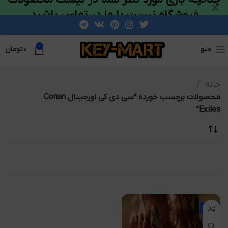
فروشگاه نیست با ما در تماس باشید
0
منو
۰
تومان
خانه
محصولات برچسب خورده “سی دی کی اورجینال Conan
Exiles”
-8%