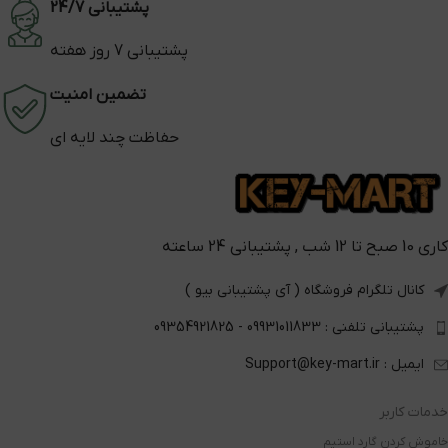
پشتیبانی 24/7
پشتیبانی 7 روز هفته
تضمین امنیت
حفاظت چند لایه ای
کاری 10 صبح تا 12 شب , پشتیبانی 24 ساعته
کانال تلگرام فروشگاه ( آی پشتیبانی بیو )
پشتیبانی تلفنی : 09931011833 - 09354921825
ایمیل : Support@key-mart.ir
خدمات کاربر
خاموش کردن گارد استیم