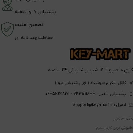
پشتیبانی 7 روز هفته
تضمین امنیت
حفاظت چند لایه ای
کاری 10 صبح تا 12 شب , پشتیبانی 24 ساعته
کانال تلگرام فروشگاه ( آی پشتیبانی بیو )
پشتیبانی تلفنی : 09931011833 - 09354921825
ایمیل : Support@key-mart.ir
خدمات کاربر
خاموش کردن گارد استیم