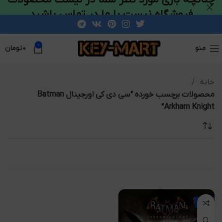
فروشگاه نیست با ما در تماس باشید
0
منو
۰
تومان
خانه
محصولات برچسب خورده “سی دی کی اورجینال Batman
Arkham Knight”
-14%