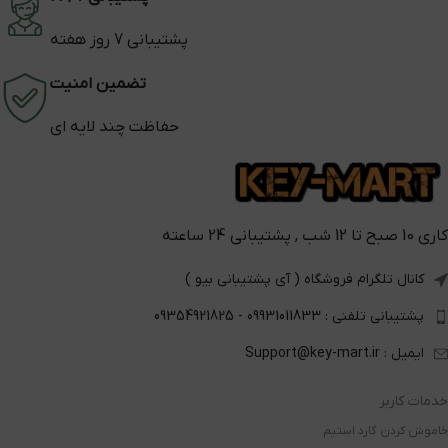
پشتیبانی 7 روز هفته
تضمین امنیت
حفاظت چند لایه ای
کاری 10 صبح تا 12 شب , پشتیبانی 24 ساعته
کانال تلگرام فروشگاه ( آی پشتیبانی بیو )
پشتیبانی تلفنی : 09931011833 - 09354921825
ایمیل : Support@key-mart.ir
خدمات کاربر
خاموش کردن گارد استیم