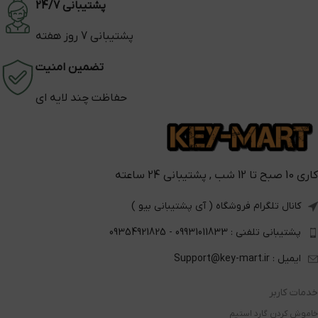
پشتیبانی 24/7
پشتیبانی 7 روز هفته
تضمین امنیت
حفاظت چند لایه ای
کاری 10 صبح تا 12 شب , پشتیبانی 24 ساعته
کانال تلگرام فروشگاه ( آی پشتیبانی بیو )
پشتیبانی تلفنی : 09931011833 - 09354921825
ایمیل : Support@key-mart.ir
خدمات کاربر
خاموش کردن گارد استیم