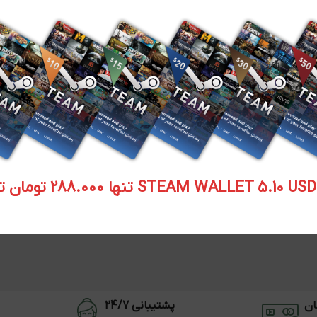
STEAM WALLET  تنها 288.000 تومان تحویل آنی
ان
پشتیبانی 24/7