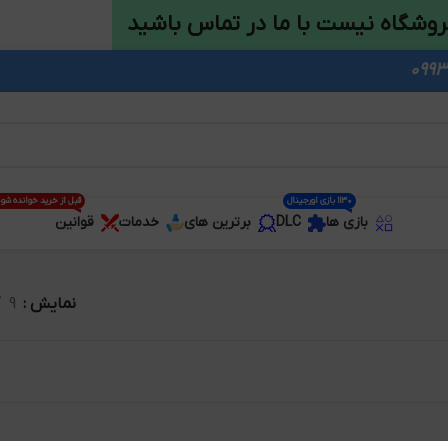
روشگاه نیست با ما در تماس باشید
1130 بازی اورجینال
قبل از خرید خوانده شو
بازی ها
DLC
برترین های
خدمات
قوانین
نمایش
9