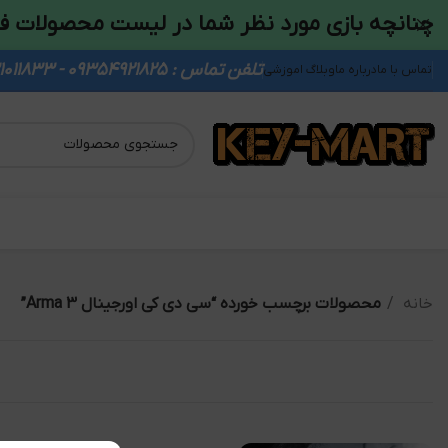
چنانچه بازی مورد نظر شما در لیست محصولات ف
تلفن تماس : 09354921825 - 09931011833
تماس با ما
درباره ما
وبلاگ اموزشی
خانه
محصولات برچسب خورده “سی دی کی اورجینال Arma 3”