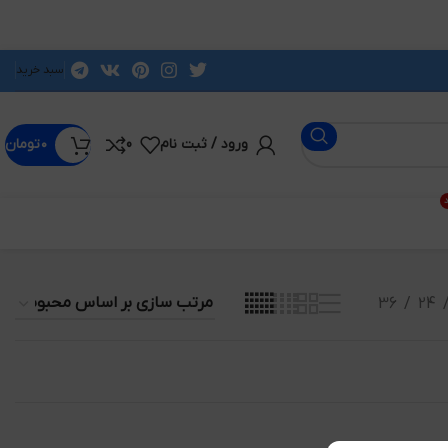
سبد خرید
ورود / ثبت نام
0
۰
تومان
د
36
24