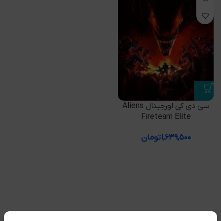
سی دی کی اورجینال Aliens
Fireteam Elite
۱,۶۳۹,۵۰۰
تومان