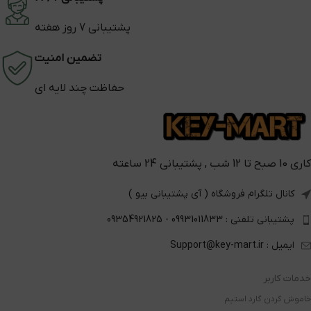
پشتیبانی 7 روز هفته
تضمین امنیت
حفاظت چند لایه ای
کاری 10 صبح تا 12 شب , پشتیبانی 24 ساعته
کانال تلگرام فروشگاه ( آی پشتیبانی بیو )
پشتیبانی تلفنی : 09931011833 - 09354921825
ایمیل : Support@key-mart.ir
خدمات کاربر
خاموش کردن گارد استیم