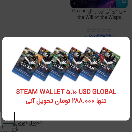
سی دی کی اورجینال Ori and
the Will of the Wisps
۶۳۸,۲۵۰
تومان
STEAM WALLET 5.10 USD GLOBAL
تنها 288.000 تومان تحویل آنی
تحویل فوری