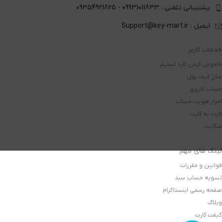
پشتیبانی تلفنی : 09931011833 - 09354921825
ایمیل : Support@key-mart.ir
خدمات کاربر
خاموش کردن گارد استیم
شارژ کیف پول
حساب کاربری
احراز هویت حساب
کارت به کارت
شکایت
لینک های مهم
قوانین و مقررات
تسویه حساب سبد
صفحه رسمی اینستاگرام
وبلاگ
گیفت کارت