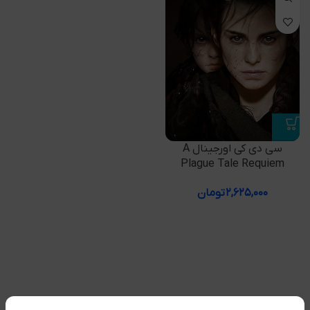
سی دی کی اورجینال A
Plague Tale Requiem
۲,۶۲۵,۰۰۰
تومان