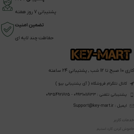
پشتیبانی 7 روز هفته
تضمین امنیت
حفاظت چند لایه ای
کاری 10 صبح تا 12 شب , پشتیبانی 24 ساعته
کانال تلگرام فروشگاه ( آی پشتیبانی بیو )
پشتیبانی تلفنی : 09931011833 - 09354921825
ایمیل : Support@key-mart.ir
خدمات کاربر
خاموش کردن گارد استیم