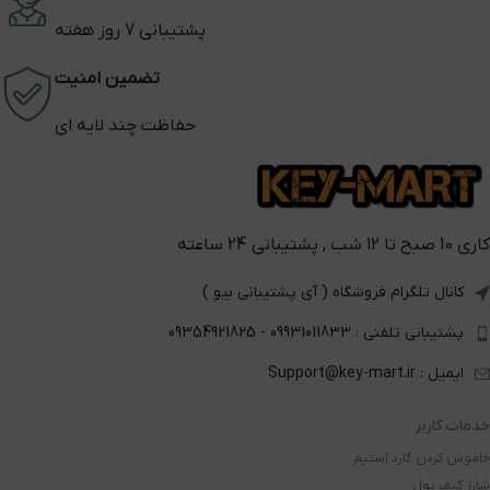
پشتیبانی 7 روز هفته
تضمین امنیت
حفاظت چند لایه ای
کاری 10 صبح تا 12 شب , پشتیبانی 24 ساعته
کانال تلگرام فروشگاه ( آی پشتیبانی بیو )
پشتیبانی تلفنی : 09931011833 - 09354921825
ایمیل : Support@key-mart.ir
خدمات کاربر
خاموش کردن گارد استیم
شارژ کیف پول