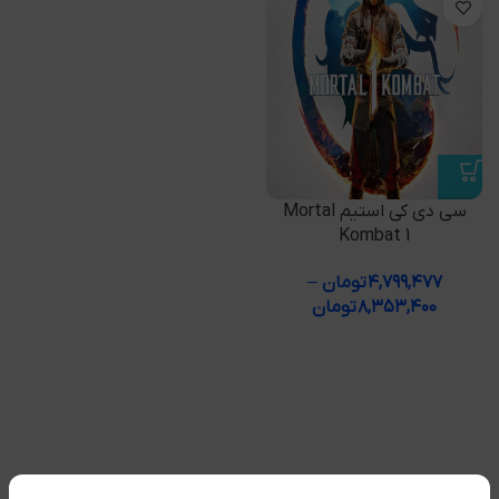
سی دی کی استیم Mortal
Kombat 1
۴,۷۹۹,۴۷۷
تومان
–
۸,۳۵۳,۴۰۰
تومان