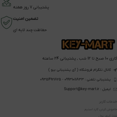
پشتیبانی 7 روز هفته
تضمین امنیت
حفاظت چند لایه ای
کاری 10 صبح تا 12 شب , پشتیبانی 24 ساعته
کانال تلگرام فروشگاه ( آی پشتیبانی بیو )
پشتیبانی تلفنی : 09931011833 - 09354921825
ایمیل : Support@key-mart.ir
خدمات کاربر
خاموش کردن گارد استیم
شارژ کیف پول