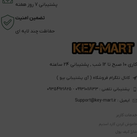
پشتیبانی 7 روز هفته
تضمین امنیت
حفاظت چند لایه ای
کاری 10 صبح تا 12 شب , پشتیبانی 24 ساعته
کانال تلگرام فروشگاه ( آی پشتیبانی بیو )
پشتیبانی تلفنی : 09931011833 - 09354921825
ایمیل : Support@key-mart.ir
خدمات کاربر
خاموش کردن گارد استیم
شارژ کیف پول