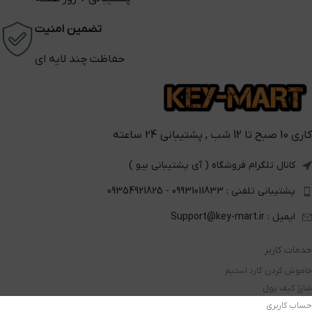
تضمین امنیت
حفاظت چند لایه ای
کاری 10 صبح تا 12 شب , پشتیبانی 24 ساعته
کانال تلگرام فروشگاه ( آی پشتیبانی بیو )
پشتیبانی تلفنی : 09931011833 - 09354921825
ایمیل : Support@key-mart.ir
خدمات کاربر
خاموش کردن گارد استیم
شارژ کیف پول
حساب کاربری