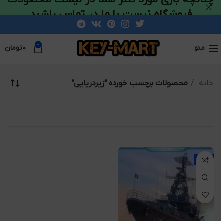
فروشگاه نیست با ما در تماس باشید
0
منو
۰
تومان
خانه
محصولات برچسب خورده “زیردریایی”
-3%