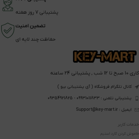
پشتیبانی 7 روز هفته
تضمین امنیت
حفاظت چند لایه ای
کاری 10 صبح تا 12 شب , پشتیبانی 24 ساعته
کانال تلگرام فروشگاه ( آی پشتیبانی بیو )
پشتیبانی تلفنی : 09931011833 - 09354921825
ایمیل : Support@key-mart.ir
خدمات کاربر
خاموش کردن گارد استیم