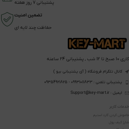
پشتیبانی 7 روز هفته
تضمین امنیت
حفاظت چند لایه ای
کاری 10 صبح تا 12 شب , پشتیبانی 24 ساعته
کانال تلگرام فروشگاه ( آی پشتیبانی بیو )
پشتیبانی تلفنی : 09931011833 - 09354921825
ایمیل : Support@key-mart.ir
خدمات کاربر
خاموش کردن گارد استیم
شارژ کیف پول