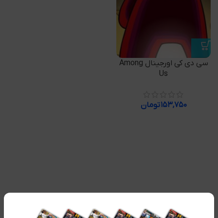
سی دی کی اورجینال Among
Us
۱۵۳,۷۵۰
تومان