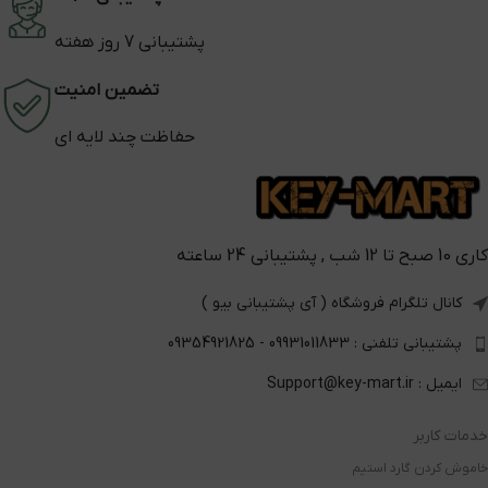
پشتیبانی 7 روز هفته
تضمین امنیت
حفاظت چند لایه ای
کاری 10 صبح تا 12 شب , پشتیبانی 24 ساعته
کانال تلگرام فروشگاه ( آی پشتیبانی بیو )
پشتیبانی تلفنی : 09931011833 - 09354921825
ایمیل : Support@key-mart.ir
خدمات کاربر
خاموش کردن گارد استیم