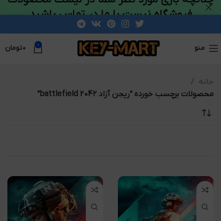
فروشگاه نیست با ما در تماس باشید
0
منو
۰
تومان
خانه
محصولات برچسب خورده “ریجن آزاد battlefield 2042”