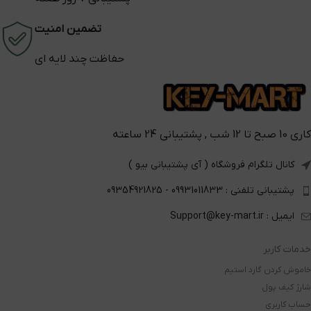
تضمین امنیت
حفاظت چند لایه ای
کاری 10 صبح تا 12 شب , پشتیبانی 24 ساعته
کانال تلگرام فروشگاه ( آی پشتیبانی بیو )
پشتیبانی تلفنی : 09931011833 - 09354921825
ایمیل : Support@key-mart.ir
خدمات کاربر
خاموش کردن گارد استیم
شارژ کیف پول
حساب کاربری