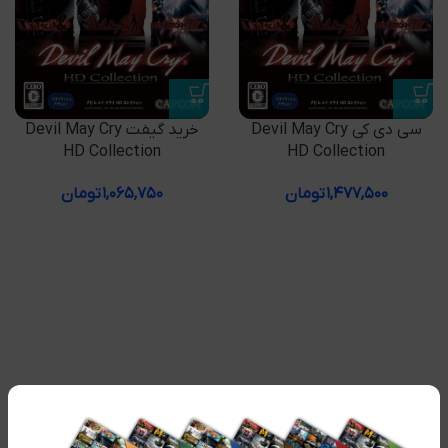
سی دی کی Devil May Cry
خرید گیفت Devil May Cry
HD Collection
HD Collection
۱,۴۷۷,۵۰۰
تومان
۱,۰۶۵,۷۵۰
تومان