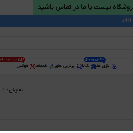
روشگاه نیست با ما در تماس باشید
1130 بازی اورجینال
قبل از خرید خوانده شو
بازی ها
DLC
برترین های
خدمات
قوانین
نمایش
9