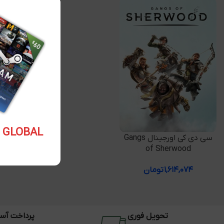
5.10 USD GLOBAL
افزودن به سبد خرید
سی دی کی اورجینال Gangs
of Sherwood
۱,۶۱۴,۰۷۴
تومان
تحویل فوری
پرداخت آس