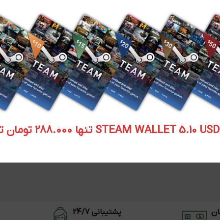
STEAM WALLET  تنها 288.000 تومان تحویل آنی
ان
پشتیبانی 24/7