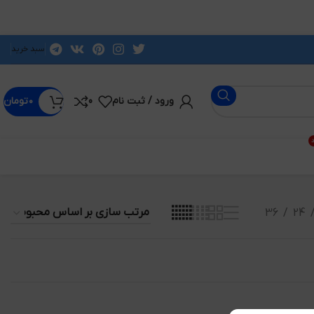
سبد خرید
ورود / ثبت نام
0
۰
تومان
د
36
24