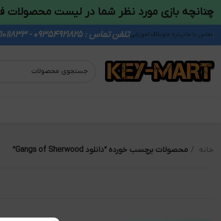
چنانچه بازی مورد نظر شما در لیست محصولات ف
تلفن تماس : 09354921825 - 09931011833
تماس با ما
درباره ما
وبلاگ اموزشی
خانه
محصولات برچسب خورده “دانلود Gangs of Sherwood”