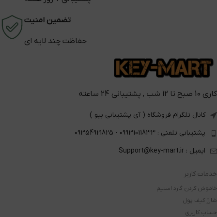
تضمین امنیت
حفاظت چند لایه ای
کاری 10 صبح تا 12 شب , پشتیبانی 24 ساعته
کانال تلگرام فروشگاه ( آی پشتیبانی بیو )
پشتیبانی تلفنی : 09931011833 - 09354921825
ایمیل : Support@key-mart.ir
خدمات کاربر
خاموش کردن گارد استیم
شارژ کیف پول
حساب کاربری