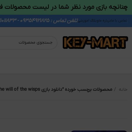
چنانچه بازی مورد نظر شما در لیست محصولات ف
تلفن تماس : 09354921825 - 09931011833
تماس با ما
درباره ما
وبلاگ اموزشی
خانه
محصولات برچسب خورده “دانلود بازی ori and the will of the wisps”