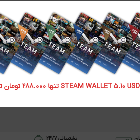
STEAM WALLET  تنها 288.000 تومان تحویل آنی
ان
پشتیبانی 24/7