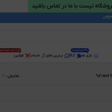
روشگاه نیست با ما در تماس باشید
1130 بازی اورجینال
قبل از خرید خوانده شو
بازی ها
DLC
برترین های
خدمات
قوانین
نمایش
9