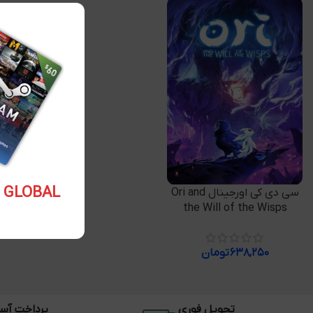
5.10 USD GLOBAL
افزودن به سبد خرید
سی دی کی اورجینال Ori and
the Will of the Wisps
۶۳۸,۲۵۰
تومان
تحویل فوری
پرداخت آس