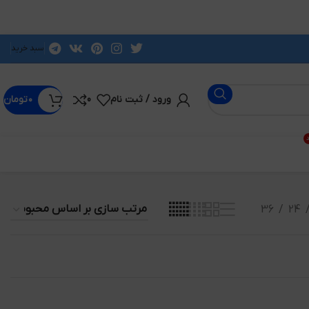
سبد خرید
ورود / ثبت نام
0
۰
تومان
د
36
24