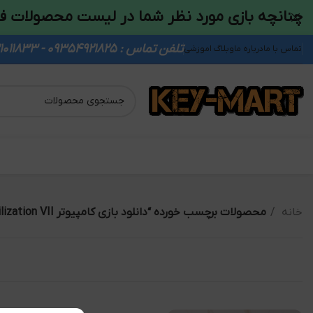
چنانچه بازی مورد نظر شما در لیست محصولات ف
تلفن تماس : 09354921825 - 09931011833
تماس با ما
درباره ما
وبلاگ اموزشی
خانه
محصولات برچسب خورده “دانلود بازی کامپیوتر Sid Meier's Civilization VII”