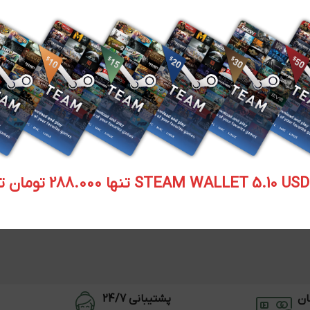
STEAM WALLET  تنها 288.000 تومان تحویل آنی
ان
پشتیبانی 24/7