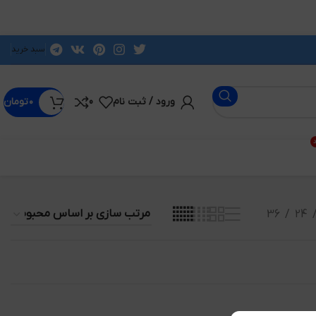
سبد خرید
ورود / ثبت نام
0
۰
تومان
د
36
24