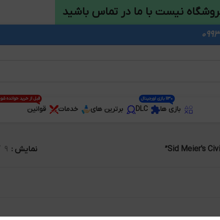
روشگاه نیست با ما در تماس باشید
1130 بازی اورجینال
قبل از خرید خوانده شو
بازی ها
DLC
برترین های
خدمات
قوانین
نمایش
9