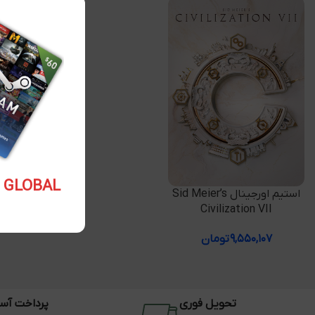
5.10 USD GLOBAL
افزودن به سبد خرید
استیم اورجینال Sid Meier’s
Civilization VII
۹,۵۵۰,۱۰۷
تومان
تحویل فوری
پرداخت آس