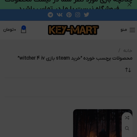
فروشگاه نیست با ما در تماس باشید
0
منو
۰
تومان
خانه
محصولات برچسب خورده “خرید steam بازی witcher 4 iv”