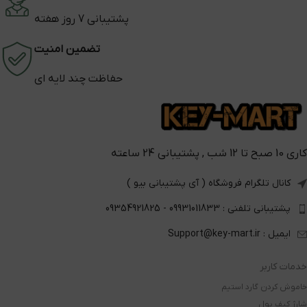
پشتیبانی 7 روز هفته
تضمین امنیت
حفاظت چند لایه ای
کاری 10 صبح تا 12 شب , پشتیبانی 24 ساعته
کانال تلگرام فروشگاه ( آی پشتیبانی بیو )
پشتیبانی تلفنی : 09931011833 - 09354921825
ایمیل : Support@key-mart.ir
خدمات کاربر
خاموش کردن گارد استیم
شارژ کیف پول