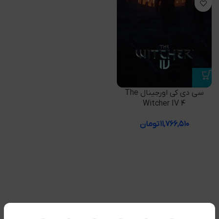
سی دی کی اورجینال The
Witcher IV 4
۱۱,۷۶۶,۵۱۰
تومان