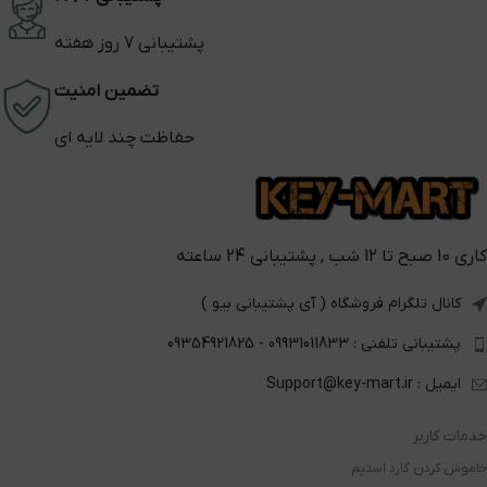
پشتیبانی 7 روز هفته
تضمین امنیت
حفاظت چند لایه ای
کاری 10 صبح تا 12 شب , پشتیبانی 24 ساعته
کانال تلگرام فروشگاه ( آی پشتیبانی بیو )
پشتیبانی تلفنی : 09931011833 - 09354921825
ایمیل : Support@key-mart.ir
خدمات کاربر
خاموش کردن گارد استیم