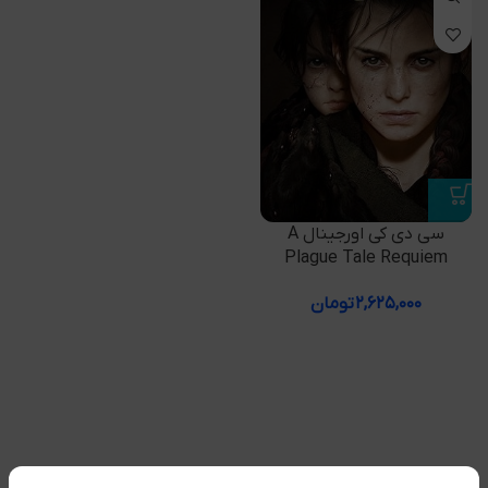
سی دی کی اورجینال A
Plague Tale Requiem
۲,۶۲۵,۰۰۰
تومان