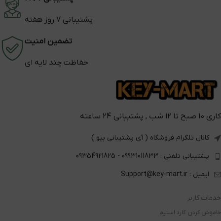
پشتیبانی 7 روز هفته
تضمین امنیت
حفاظت چند لایه ای
کاری 10 صبح تا 12 شب , پشتیبانی 24 ساعته
کانال تلگرام فروشگاه ( آی پشتیبانی بیو )
پشتیبانی تلفنی : 09931011833 - 09354921825
ایمیل : Support@key-mart.ir
خدمات کاربر
خاموش کردن گارد استیم