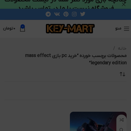
فروشگاه نیست با ما در تماس باشید
0
منو
۰
تومان
خانه
محصولات برچسب خورده “خرید pc بازی mass effect
legendary edition”