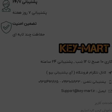
پشتیبانی 24/7
پشتیبانی 7 روز هفته
تضمین امنیت
حفاظت چند لایه ای
کاری 10 صبح تا 12 شب , پشتیبانی 24 ساعته
کانال تلگرام فروشگاه ( آی پشتیبانی بیو )
پشتیبانی تلفنی : 09931011833 - 09354921825
ایمیل : Support@key-mart.ir
خدمات کاربر
خاموش کردن گارد استیم