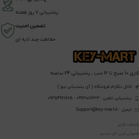
پشتیبانی 7 روز هفته
تضمین امنیت
حفاظت چند لایه ای
کاری 10 صبح تا 12 شب , پشتیبانی 24 ساعته
کانال تلگرام فروشگاه ( آی پشتیبانی بیو )
پشتیبانی تلفنی : 09931011833 - 09354921825
ایمیل : Support@key-mart.ir
خدمات کاربر
خاموش کردن گارد استیم