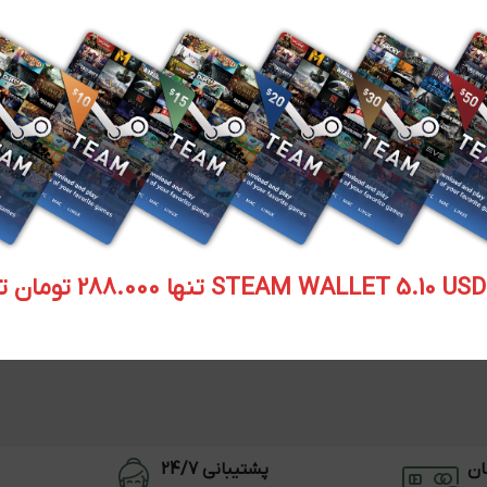
STEAM WALLET  تنها 288.000 تومان تحویل آنی
ان
پشتیبانی 24/7