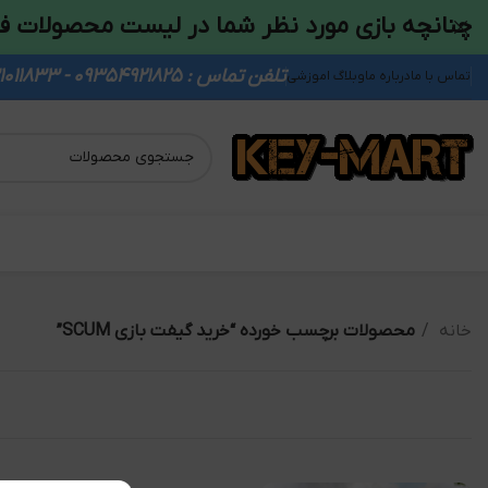
چنانچه بازی مورد نظر شما در لیست محصولات ف
تلفن تماس : 09354921825 - 09931011833
تماس با ما
درباره ما
وبلاگ اموزشی
خانه
محصولات برچسب خورده “خرید گیفت بازی SCUM”