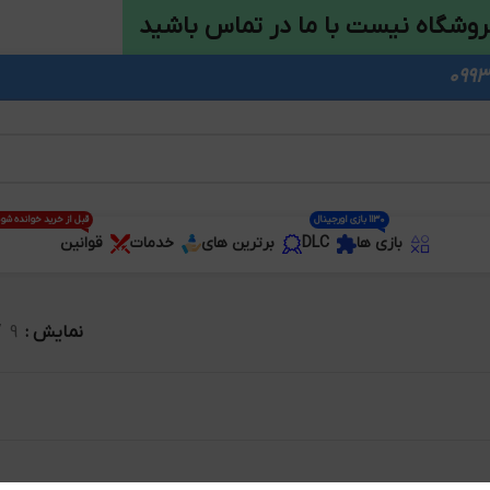
روشگاه نیست با ما در تماس باشید
1130 بازی اورجینال
قبل از خرید خوانده شو
بازی ها
DLC
برترین های
خدمات
قوانین
نمایش
9