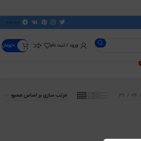
سبد خرید
ورود / ثبت نام
0
۰
تومان
د
36
24