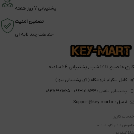
پشتیبانی 7 روز هفته
تضمین امنیت
حفاظت چند لایه ای
کاری 10 صبح تا 12 شب , پشتیبانی 24 ساعته
کانال تلگرام فروشگاه ( آی پشتیبانی بیو )
پشتیبانی تلفنی : 09931011833 - 09354921825
ایمیل : Support@key-mart.ir
خدمات کاربر
خاموش کردن گارد استیم
شارژ کیف پول