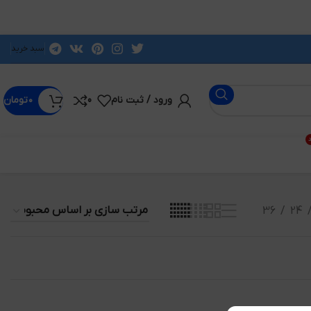
سبد خرید
ورود / ثبت نام
0
۰
تومان
د
36
24