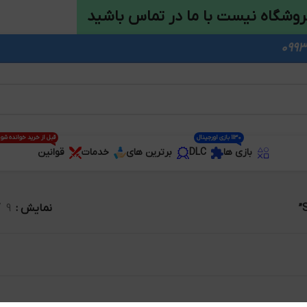
روشگاه نیست با ما در تماس باشید
1130 بازی اورجینال
قبل از خرید خوانده شو
بازی ها
DLC
برترین های
خدمات
قوانین
نمایش
9