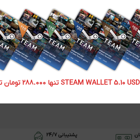
STEAM WALLET  تنها 288.000 تومان تحویل آنی
ان
پشتیبانی 24/7