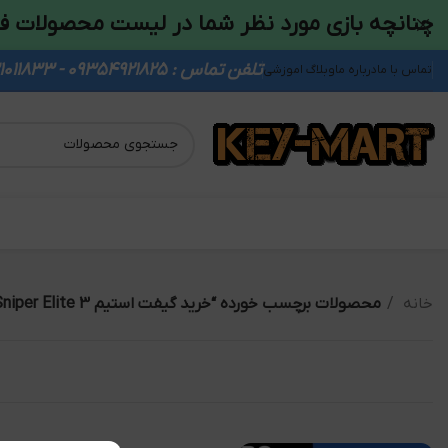
چنانچه بازی مورد نظر شما در لیست محصولات ف
تلفن تماس : 09354921825 - 09931011833
تماس با ما
درباره ما
وبلاگ اموزشی
خانه
محصولات برچسب خورده “خرید گیفت استیم Sniper Elite 3”