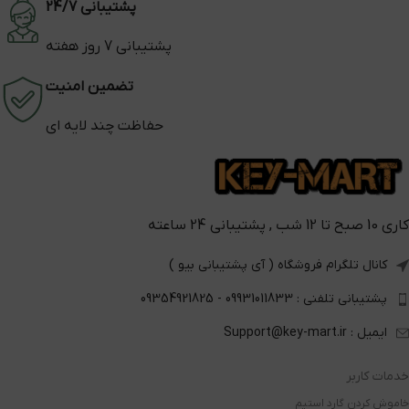
پشتیبانی 24/7
پشتیبانی 7 روز هفته
تضمین امنیت
حفاظت چند لایه ای
کاری 10 صبح تا 12 شب , پشتیبانی 24 ساعته
کانال تلگرام فروشگاه ( آی پشتیبانی بیو )
پشتیبانی تلفنی : 09931011833 - 09354921825
ایمیل : Support@key-mart.ir
خدمات کاربر
خاموش کردن گارد استیم