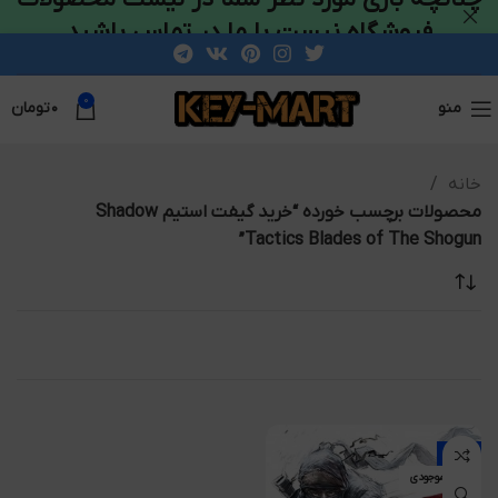
فروشگاه نیست با ما در تماس باشید
0
منو
۰
تومان
خانه
محصولات برچسب خورده “خرید گیفت استیم Shadow
Tactics Blades of The Shogun”
-16%
اتمام موجودی