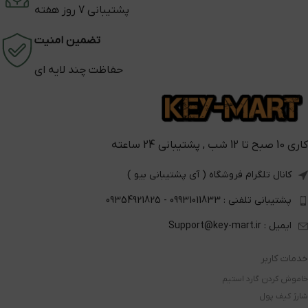
پشتیبانی 7 روز هفته
تضمین امنیت
حفاظت چند لایه ای
کاری 10 صبح تا 12 شب , پشتیبانی 24 ساعته
کانال تلگرام فروشگاه ( آی پشتیبانی بیو )
پشتیبانی تلفنی : 09931011833 - 09354921825
ایمیل : Support@key-mart.ir
خدمات کاربر
خاموش کردن گارد استیم
شارژ کیف پول