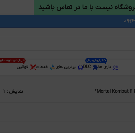
روشگاه نیست با ما در تماس باشید
1130 بازی اورجینال
قبل از خرید خوانده شو
بازی ها
DLC
برترین های
خدمات
قوانین
نمایش
9