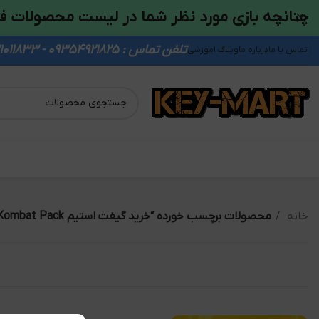
چنانچه بازی مورد نظر شما در لیست محصولات ف
تلفن تماس : 09354921825 - 09931011833
تماس با ما
درباره ما
وبلاگ اموزشی
خانه
محصولات برچسب خورده “خرید گیفت استیم Mortal Kombat 11 Kombat Pack”