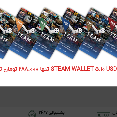
STEAM WALLET  تنها 288.000 تومان تحویل آنی
ان
پشتیبانی 24/7