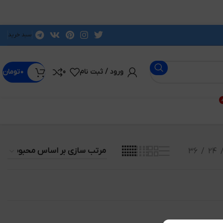
سبد خرید
ورود / ثبت نام
0
۰
تومان
د
36
24