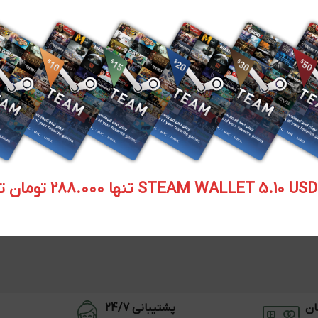
STEAM WALLET  تنها 288.000 تومان تحویل آنی
ان
پشتیبانی 24/7