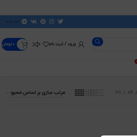
سبد خرید
ورود / ثبت نام
0
۰
تومان
د
36
24