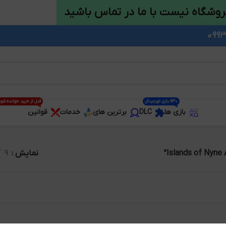
روشگاه نیست با ما در تماس باشید
1130 بازی اورجینال
قبل از خرید خوانده شو
بازی ها
DLC
برترین های
خدمات
قوانین
نمایش
9