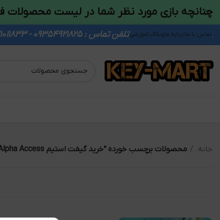
چنانچه بازی مورد نظر شما در لیست محصولات ف
تلفن تماس : 09354921825 - 09931011833
تماس با ما
درباره ما
وبلاگ اموزشی
خانه
محصولات برچسب خورده “خرید گیفت استیم Islands of Nyne Alpha Access”