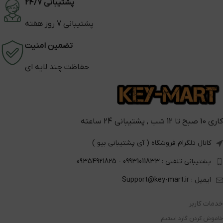
پشتیبانی 24/7
پشتیبانی 7 روز هفته
تضمین امنیت
حفاظت چند لایه ای
کاری 10 صبح تا 12 شب , پشتیبانی 24 ساعته
کانال تلگرام فروشگاه ( آی پشتیبانی بیو )
پشتیبانی تلفنی : 09931011833 - 09354921825
ایمیل : Support@key-mart.ir
خدمات کاربر
خاموش کردن گارد استیم