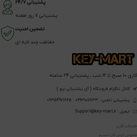
پشتیبانی 24/7
پشتیبانی 7 روز هفته
تضمین امنیت
حفاظت چند لایه ای
کاری 10 صبح تا 12 شب , پشتیبانی 24 ساعته
کانال تلگرام فروشگاه ( آی پشتیبانی بیو )
پشتیبانی تلفنی : 09931011833 - 09354921825
ایمیل : Support@key-mart.ir
خدمات کاربر
خاموش کردن گارد استیم