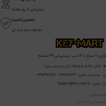
پشتیبانی 7 روز هفته
تضمین امنیت
حفاظت چند لایه ای
کاری 10 صبح تا 12 شب , پشتیبانی 24 ساعته
کانال تلگرام فروشگاه ( آی پشتیبانی بیو )
پشتیبانی تلفنی : 09931011833 - 09354921825
ایمیل : Support@key-mart.ir
خدمات کاربر
خاموش کردن گارد استیم