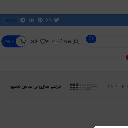
سبد خرید
ورود / ثبت نام
0
۰
تومان
د
36
24