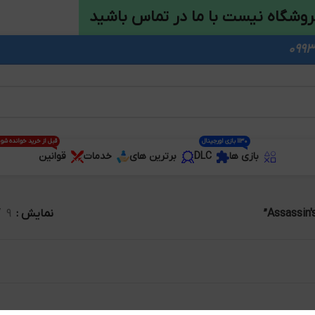
روشگاه نیست با ما در تماس باشید
1130 بازی اورجینال
قبل از خرید خوانده شو
بازی ها
DLC
برترین های
خدمات
قوانین
نمایش
9