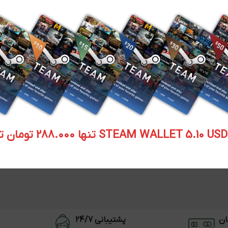
STEAM WALLET  تنها 288.000 تومان تحویل آنی
ان
پشتیبانی 24/7