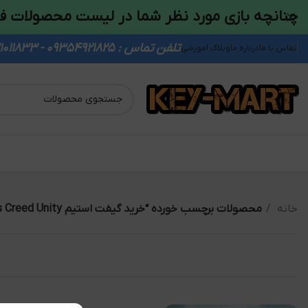
چنانچه بازی مورد نظر شما در لیست محصولات ف
تلفن تماس : 09354921825 - 09931011833
تماس با ما
درباره ما
وبلاگ اموزشی
خانه
محصولات برچسب خورده “خرید گیفت استیم Assassin's Creed Unity”